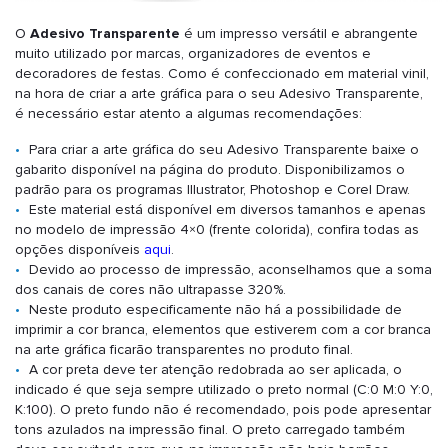
O
Adesivo Transparente
é um impresso versátil e abrangente
muito utilizado por marcas, organizadores de eventos e
decoradores de festas. Como é confeccionado em material vinil,
na hora de criar a arte gráfica para o seu Adesivo Transparente,
é necessário estar atento a algumas recomendações:
Para criar a arte gráfica do seu Adesivo Transparente baixe o
gabarito disponível na página do produto. Disponibilizamos o
padrão para os programas Illustrator, Photoshop e Corel Draw.
Este material está disponível em diversos tamanhos e apenas
no modelo de impressão 4×0 (frente colorida), confira todas as
opções disponíveis
aqui
.
Devido ao processo de impressão, aconselhamos que a soma
dos canais de cores não ultrapasse 320%.
Neste produto especificamente não há a possibilidade de
imprimir a cor branca, elementos que estiverem com a cor branca
na arte gráfica ficarão transparentes no produto final.
A cor preta deve ter atenção redobrada ao ser aplicada, o
indicado é que seja sempre utilizado o preto normal (C:0 M:0 Y:0,
K:100). O preto fundo não é recomendado, pois pode apresentar
tons azulados na impressão final. O preto carregado também