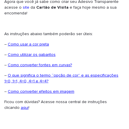
Agora que você já sabe como criar seu Adesivo Transparente
acesse o
site
da
Cartão de Visita
e faça hoje mesmo a sua
encomenda!
As instruções abaixo também poderão ser úteis:
–
Como usar a cor preta
–
Como utilizar os gabaritos
–
Como converter fontes em curvas?
–
O que significa o termo “opção de cor” e as especificações
1×0, 1×1, 4×0, 4×1 e 4×4?
–
Como converter efeitos em imagem
Ficou com dúvidas? Acesse nossa central de instruções
clicando
aqui
!