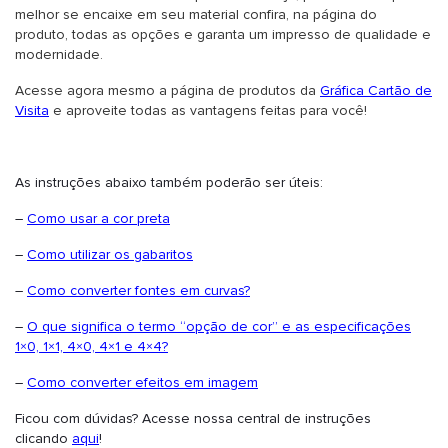
melhor se encaixe em seu material confira, na página do
produto, todas as opções e garanta um impresso de qualidade e
modernidade.
Acesse agora mesmo a página de produtos da
Gráfica Cartão de
Visita
e aproveite todas as vantagens feitas para você!
As instruções abaixo também poderão ser úteis:
–
Como usar a cor preta
–
Como utilizar os gabaritos
–
Como converter fontes em curvas?
–
O que significa o termo “opção de cor” e as especificações
1×0, 1×1, 4×0, 4×1 e 4×4?
–
Como converter efeitos em imagem
Ficou com dúvidas? Acesse nossa central de instruções
clicando
aqui
!